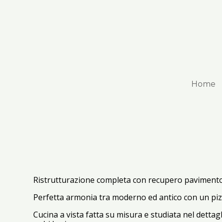
Passa
ai
contenuti
principali
Home
Ristrutturazione completa con recupero pavimento
Perfetta armonia tra moderno ed antico con un pizz
Cucina a vista fatta su misura e studiata nel dettagl